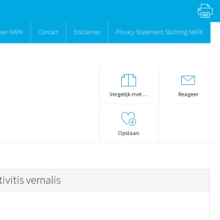
ver NKFK
Contact
Disclaimer
Privacy Statement Stichting NKFK
Vergelijk met …
Reageer
Opslaan
ivitis vernalis