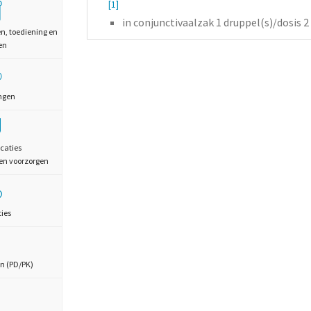
[1]
in conjunctivaalzak 1
druppel(s)/dosis
2
en, toediening en
en
ngen
caties
en voorzorgen
ties
n (PD/PK)