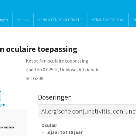
ingen
Nieuws
AANVULLENDE INFORMATIE
VERANTWOORDING
O
en oculaire toepassing
Ketotifen oculaire toepassing
Zaditen 0.025%, Unidose, Altriabak
S01GX08
Doseringen
gen
Allergische conjunctivitis, conjunct
Oculair
oornissen
3 jaar tot 18 jaar