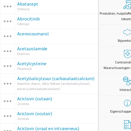
Abatacept
Orencia
Produkten, hulpstoff
Abrocitinib
tekort
Cibinqo
Acenocoumarol
Bijwerki
Acetazolamide
Diamox
Contraindi
Acetylcysteine
Waarschuwingen 
Fluimucil
Acetylsalicylzuur (carbasalaatcalcium)
Aspirine, Aspro, Alka-Seltzer (acetylsalicylzuur),
Ascal (carbasalaatcalcium)
Interac
Aciclovir (cutaan)
Zovirax
Eigenschappe
Aciclovir (oculair)
Zovirax
Aciclovir (oraal en intraveneus)