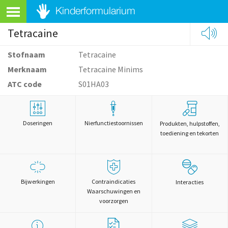
Tetracaine
Stofnaam
Tetracaine
Merknaam
Tetracaine Minims
ATC code
S01HA03
Doseringen
Nierfunctiestoornissen
Produkten, hulpstoffen,
toediening en tekorten
Bijwerkingen
Contraindicaties
Interacties
Waarschuwingen en
voorzorgen