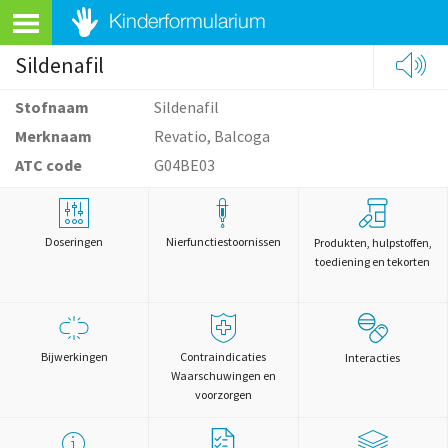
Sildenafil
Stofnaam
Sildenafil
Merknaam
Revatio, Balcoga
ATC code
G04BE03
Doseringen
Nierfunctiestoornissen
Produkten, hulpstoffen,
toediening en tekorten
Bijwerkingen
Contraindicaties
Interacties
Waarschuwingen en
voorzorgen