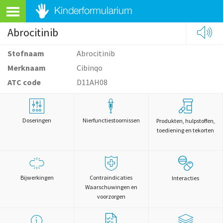
Abrocitinib
Stofnaam
Abrocitinib
Merknaam
Cibinqo
ATC code
D11AH08
Doseringen
Nierfunctiestoornissen
Produkten, hulpstoffen,
toediening en tekorten
Bijwerkingen
Contraindicaties
Interacties
Waarschuwingen en
voorzorgen