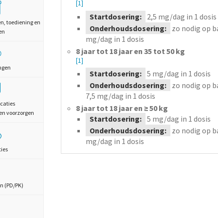
[1]
Startdosering:
2,5
mg/dag
in 1 dosis
en, toediening en
Onderhoudsdosering:
zo nodig op b
en
mg/dag
in 1 dosis
8 jaar tot 18 jaar en 35 tot 50 kg
[1]
ngen
Startdosering:
5
mg/dag
in 1 dosis
Onderhoudsdosering:
zo nodig op b
7,5
mg/dag
in 1 dosis
caties
8 jaar tot 18 jaar en ≥ 50 kg
en voorzorgen
Startdosering:
5
mg/dag
in 1 dosis
Onderhoudsdosering:
zo nodig op b
mg/dag
in 1 dosis
ties
n (PD/PK)