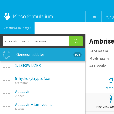
Home
Wijzig
Vacatures en Stages
Ambris
Stofnaam
Geneesmiddelen
928
Merknaam
1. LEESWIJZER
ATC code
5-hydroxytryptofaan
Oxitriptan
Doserin
Abacavir
Ziagen
Abacavir + lamivudine
Nierfunctiest
Kivexa