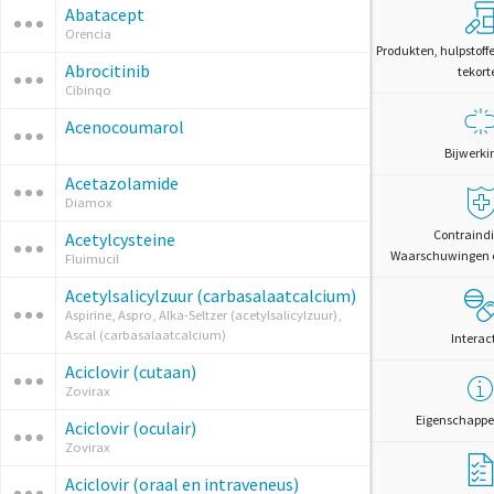
Abatacept
Orencia
Produkten, hulpstoff
Abrocitinib
tekort
Cibinqo
Acenocoumarol
Bijwerki
Acetazolamide
Diamox
Contraindi
Acetylcysteine
Waarschuwingen 
Fluimucil
Acetylsalicylzuur (carbasalaatcalcium)
Aspirine, Aspro, Alka-Seltzer (acetylsalicylzuur),
Ascal (carbasalaatcalcium)
Interac
Aciclovir (cutaan)
Zovirax
Eigenschappe
Aciclovir (oculair)
Zovirax
Aciclovir (oraal en intraveneus)