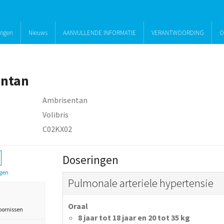
ingen
Nieuws
AANVULLENDE INFORMATIE
VERANTWOORDING
O
entan
Ambrisentan
Volibris
C02KX02
Doseringen
gen
Pulmonale arteriele hypertensie
Oraal
oornissen
8 jaar tot 18 jaar en 20 tot 35 kg