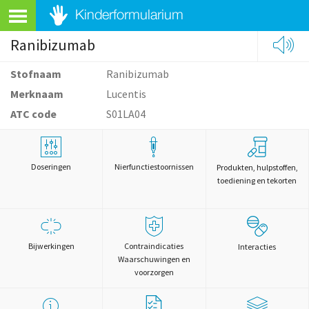
Ranibizumab
Stofnaam
Ranibizumab
Merknaam
Lucentis
ATC code
S01LA04
Doseringen
Nierfunctiestoornissen
Produkten, hulpstoffen,
toediening en tekorten
Bijwerkingen
Contraindicaties
Interacties
Waarschuwingen en
voorzorgen