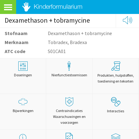
Dexamethason + tobramycine
Stofnaam
Dexamethason + tobramycine
Merknaam
Tobradex, Bradexa
ATC code
S01CA01
Doseringen
Nierfunctiestoornissen
Produkten, hulpstoffen,
toediening en tekorten
Bijwerkingen
Contraindicaties
Interacties
Waarschuwingen en
voorzorgen