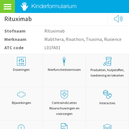
Rituximab
Stofnaam
Rituximab
Merknaam
Mabthera, Rixathon, Truxima, Ruxience
ATC code
L01FA01
Doseringen
Nierfunctiestoornissen
Produkten, hulpstoffen,
toediening en tekorten
Bijwerkingen
Contraindicaties
Interacties
Waarschuwingen en
voorzorgen