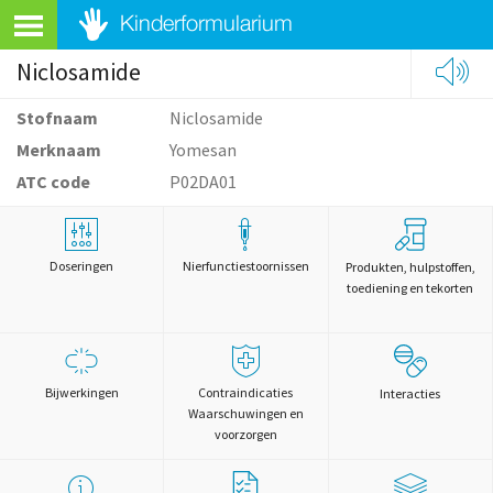
Niclosamide
Stofnaam
Niclosamide
Merknaam
Yomesan
ATC code
P02DA01
Doseringen
Nierfunctiestoornissen
Produkten, hulpstoffen,
toediening en tekorten
Bijwerkingen
Contraindicaties
Interacties
Waarschuwingen en
voorzorgen