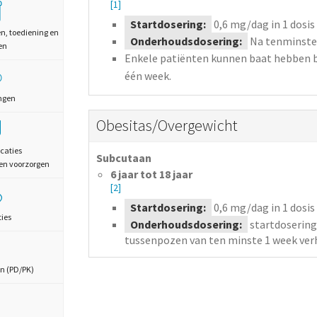
[1]
Startdosering:
0,6
mg/dag
in 1 dosis
en, toediening en
Onderhoudsdosering:
Na tenminste
en
Enkele patiënten kunnen baat hebben b
één week.
ngen
Obesitas/Overgewicht
caties
Subcutaan
en voorzorgen
6 jaar tot 18 jaar
[2]
Startdosering:
0,6
mg/dag
in 1 dosis
ties
Onderhoudsdosering:
startdosering
tussenpozen van ten minste 1 week ver
n (PD/PK)