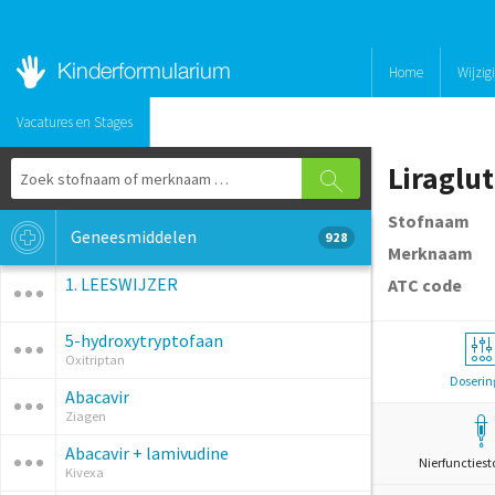
Home
Wijzig
Vacatures en Stages
Liraglut
Stofnaam
Geneesmiddelen
928
Merknaam
1. LEESWIJZER
ATC code
5-hydroxytryptofaan
Oxitriptan
Doserin
Abacavir
Ziagen
Abacavir + lamivudine
Nierfunctiest
Kivexa