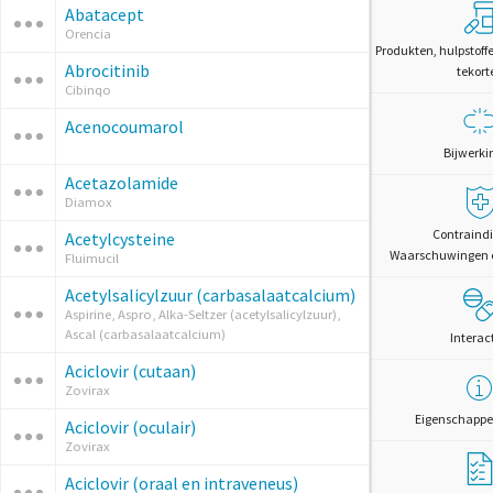
Abatacept
Orencia
Produkten, hulpstoff
Abrocitinib
tekort
Cibinqo
Acenocoumarol
Bijwerki
Acetazolamide
Diamox
Contraindi
Acetylcysteine
Waarschuwingen 
Fluimucil
Acetylsalicylzuur (carbasalaatcalcium)
Aspirine, Aspro, Alka-Seltzer (acetylsalicylzuur),
Ascal (carbasalaatcalcium)
Interac
Aciclovir (cutaan)
Zovirax
Eigenschappe
Aciclovir (oculair)
Zovirax
Aciclovir (oraal en intraveneus)