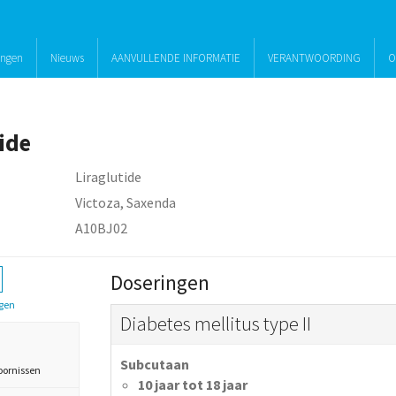
ingen
Nieuws
AANVULLENDE INFORMATIE
VERANTWOORDING
O
ide
Liraglutide
Victoza, Saxenda
A10BJ02
Doseringen
gen
Diabetes mellitus type II
Subcutaan
oornissen
10 jaar tot 18 jaar