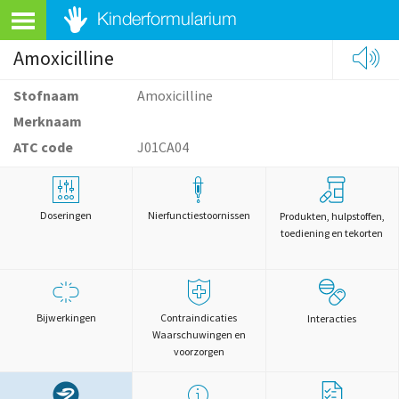
Amoxicilline
Stofnaam
Amoxicilline
Merknaam
ATC code
J01CA04
Doseringen
Nierfunctiestoornissen
Produkten, hulpstoffen,
toediening en tekorten
Bijwerkingen
Contraindicaties
Interacties
Waarschuwingen en
voorzorgen