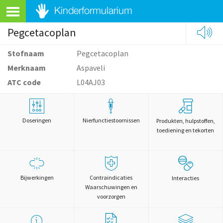
Pegcetacoplan
Stofnaam
Pegcetacoplan
Merknaam
Aspaveli
ATC code
L04AJ03
Doseringen
Nierfunctiestoornissen
Produkten, hulpstoffen,
toediening en tekorten
Bijwerkingen
Contraindicaties
Interacties
Waarschuwingen en
voorzorgen