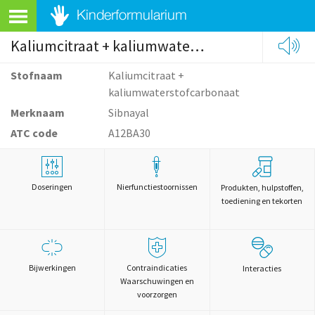
Kaliumcitraat + kaliumwaterstofcarbonaat
Stofnaam
Kaliumcitraat +
kaliumwaterstofcarbonaat
Merknaam
Sibnayal
ATC code
A12BA30
Doseringen
Nierfunctiestoornissen
Produkten, hulpstoffen,
toediening en tekorten
Bijwerkingen
Contraindicaties
Interacties
Waarschuwingen en
voorzorgen