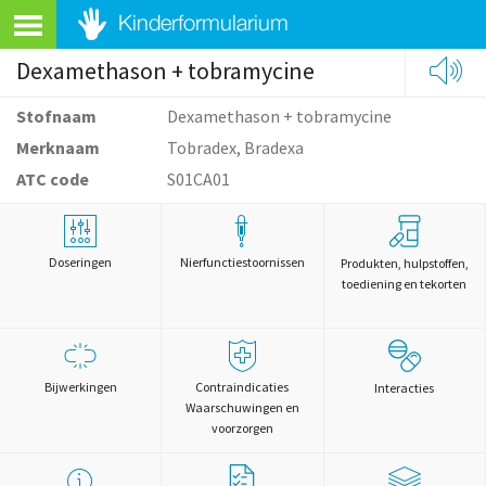
Dexamethason + tobramycine
Stofnaam
Dexamethason + tobramycine
Merknaam
Tobradex, Bradexa
ATC code
S01CA01
Doseringen
Nierfunctiestoornissen
Produkten, hulpstoffen,
toediening en tekorten
Bijwerkingen
Contraindicaties
Interacties
Waarschuwingen en
voorzorgen