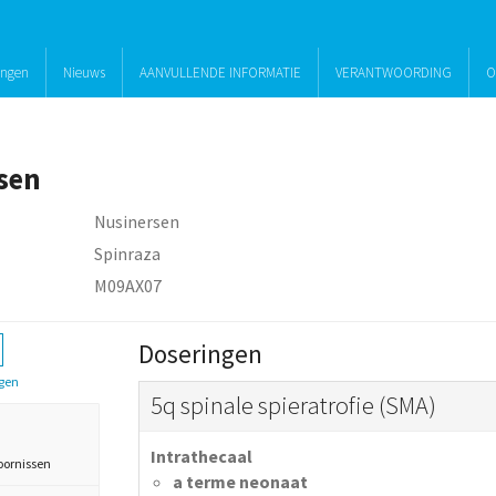
ingen
Nieuws
AANVULLENDE INFORMATIE
VERANTWOORDING
O
sen
Nusinersen
Spinraza
M09AX07
Doseringen
gen
5q spinale spieratrofie (SMA)
Intrathecaal
oornissen
a terme neonaat