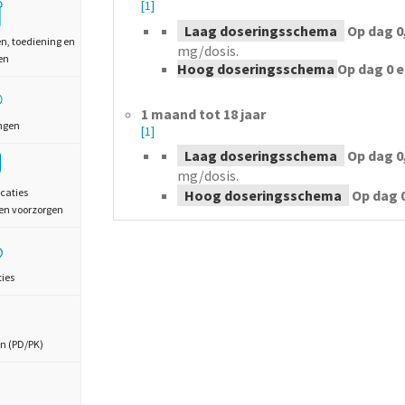
[1]
Laag doseringsschema
Op dag 0,
en, toediening en
mg/dosis.
en
Hoog doseringsschema
Op dag 0 e
1 maand tot 18 jaar
ngen
[1]
Laag doseringsschema
Op dag 0,
mg/dosis.
caties
Hoog doseringsschema
Op dag 0
en voorzorgen
ties
n (PD/PK)