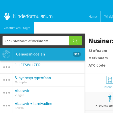
Home
Wijzig
Vacatures en Stages
Nusiner
Stofnaam
Geneesmiddelen
928
Merknaam
1. LEESWIJZER
ATC code
5-hydroxytryptofaan
Oxitriptan
Doserin
Abacavir
Ziagen
Abacavir + lamivudine
Nierfunctiest
Kivexa