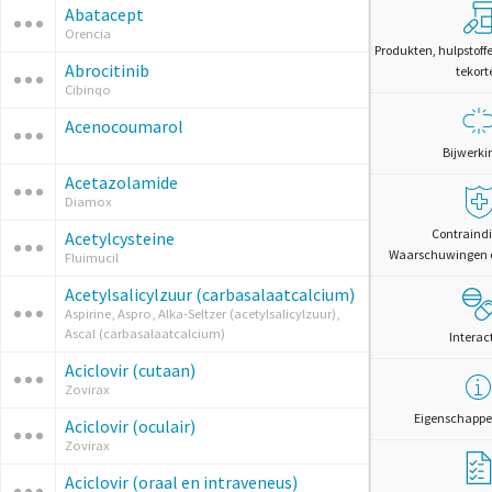
Abatacept
Orencia
Produkten, hulpstoff
Abrocitinib
tekort
Cibinqo
Acenocoumarol
Bijwerki
Acetazolamide
Diamox
Contraindi
Acetylcysteine
Waarschuwingen 
Fluimucil
Acetylsalicylzuur (carbasalaatcalcium)
Aspirine, Aspro, Alka-Seltzer (acetylsalicylzuur),
Ascal (carbasalaatcalcium)
Interac
Aciclovir (cutaan)
Zovirax
Eigenschappe
Aciclovir (oculair)
Zovirax
Aciclovir (oraal en intraveneus)