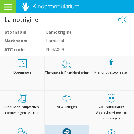
Lamotrigine
Stofnaam
Lamotrigine
Merknaam
Lamictal
ATC code
N03AX09
Doseringen
Nierfunctiestoornissen
Therapeutic Drug Monitoring
Bijwerkingen
Contraindicaties
Produkten, hulpstoffen,
Waarschuwingen en
toediening en tekorten
voorzorgen