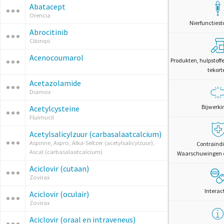
Abatacept
Orencia
Nierfunctiest
Abrocitinib
Cibinqo
Acenocoumarol
Produkten, hulpstoff
tekort
Acetazolamide
Diamox
Bijwerki
Acetylcysteine
Fluimucil
Acetylsalicylzuur (carbasalaatcalcium)
Aspirine, Aspro, Alka-Seltzer (acetylsalicylzuur),
Contraindi
Ascal (carbasalaatcalcium)
Waarschuwingen 
Aciclovir (cutaan)
Zovirax
Interac
Aciclovir (oculair)
Zovirax
Aciclovir (oraal en intraveneus)