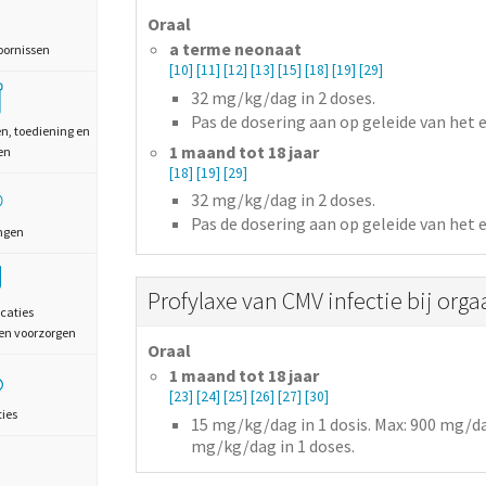
Oraal
a terme neonaat
oornissen
[10]
[11]
[12]
[13]
[15]
[18]
[19]
[29]
32
mg/kg/dag
in 2 doses.
Pas de dosering aan op geleide van het e
en, toediening en
1 maand tot 18 jaar
en
[18]
[19]
[29]
32
mg/kg/dag
in 2 doses.
Pas de dosering aan op geleide van het e
ngen
Profylaxe van CMV infectie bij orga
caties
en voorzorgen
Oraal
1 maand tot 18 jaar
[23]
[24]
[25]
[26]
[27]
[30]
ties
15
mg/kg/dag
in 1 dosis
. Max: 900 mg/d
mg/kg/dag in 1 doses.