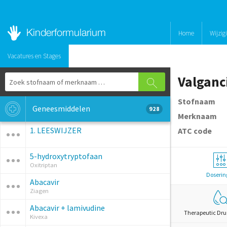
Home
Wijzig
Vacatures en Stages
Valganc
Stofnaam
Geneesmiddelen
928
Merknaam
1. LEESWIJZER
ATC code
5-hydroxytryptofaan
Oxitriptan
Doserin
Abacavir
Ziagen
Abacavir + lamivudine
Therapeutic Dru
Kivexa