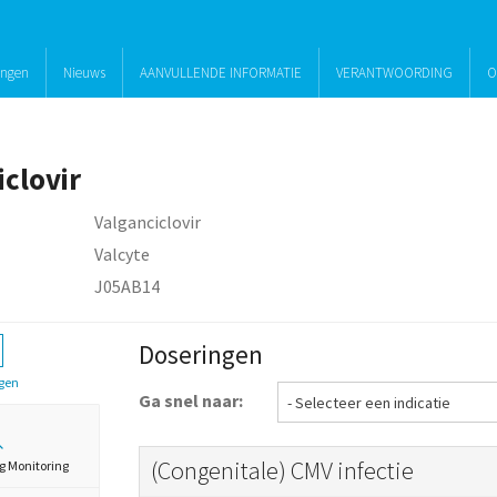
ingen
Nieuws
AANVULLENDE INFORMATIE
VERANTWOORDING
O
iclovir
Valganciclovir
Valcyte
J05AB14
Doseringen
gen
Ga snel naar:
(Congenitale) CMV infectie
g Monitoring